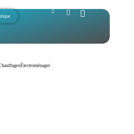
utique
Chauffages
Électroménager