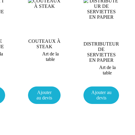
E
COUTEAUX À
DISTRIBUTEUR
NE
STEAK
DE
la
Art de la
SERVIETTES
table
EN PAPIER
Art de la
table
Ajouter
Ajouter au
au devis
devis