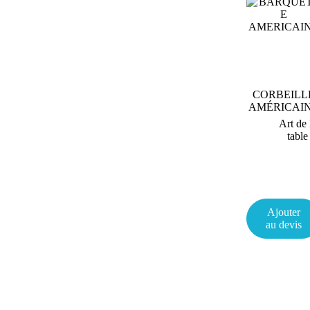
CORBEILL
AMÉRICAI
Art de 
table
Ajouter
au devis