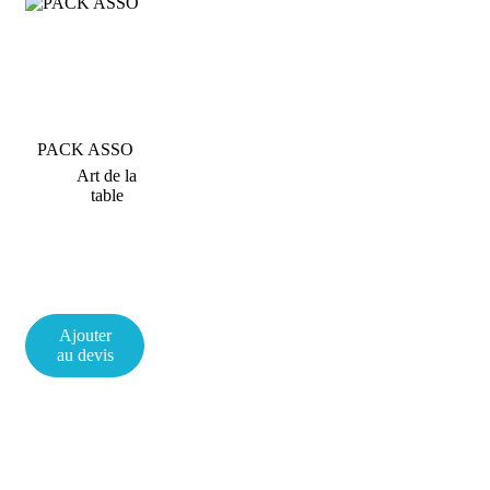
PACK ASSO
Art de la
table
Ajouter
au devis