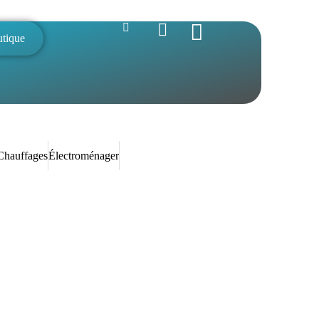
utique
Chauffages
Électroménager